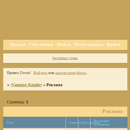
Форум
Участники
Поиск
Регистрация
Войти
Активные темы
Привет, Гость!
Войдите
или
зарегистрируйтесь
.
»
•Vampire Knight•
»
Реклама
Страница:
1
Реклама
Последнее
Тема
Ответов
Просмотров
сообщение