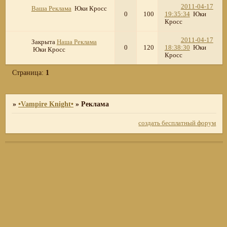
2011-04-17
Ваша Реклама
Юки Кросс
0
100
19:35:34
Юки
Кросс
2011-04-17
Закрыта
Наша Реклама
0
120
18:38:30
Юки
Юки Кросс
Кросс
Страница:
1
»
•Vampire Knight•
»
Реклама
создать бесплатный форум