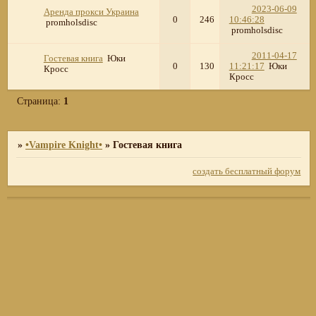
2023-06-09
Аренда прокси Украина
0
246
10:46:28
promholsdisc
promholsdisc
2011-04-17
Гостевая книга
Юки
0
130
11:21:17
Юки
Кросс
Кросс
Страница:
1
»
•Vampire Knight•
»
Гостевая книга
создать бесплатный форум