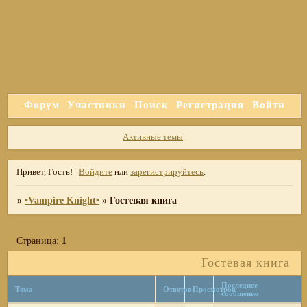
Форум
Участники
Поиск
Регистрация
Войти
Активные темы
Привет, Гость!
Войдите
или
зарегистрируйтесь
.
»
•Vampire Knight•
»
Гостевая книга
Страница:
1
Гостевая книга
Последнее
Тема
Ответов
Просмотров
сообщение